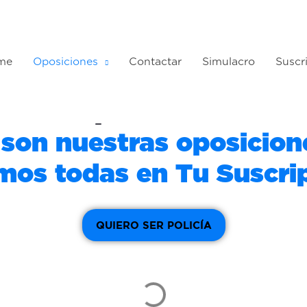
me
Oposiciones
Contactar
Simulacro
Suscr
Oposiciones
 son nuestras oposicione
imos todas en Tu Suscrip
QUIERO SER POLICÍA