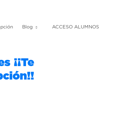
ipción
Blog
ACCESO ALUMNOS
s ¡¡Te
ción!!